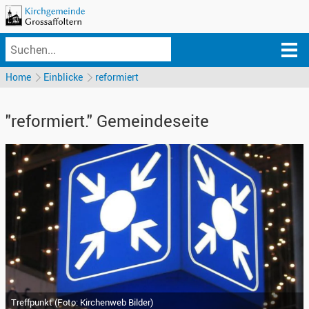
Home
Einblicke
reformiert
"reformiert." Gemeindeseite
Treffpunkt
(
Foto: Kirchenweb Bilder
)