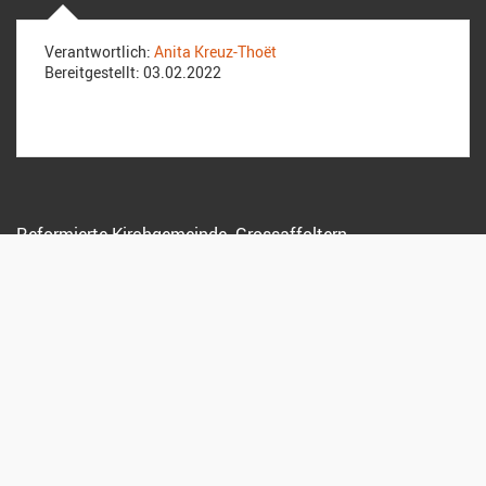
Verantwortlich:
Anita Kreuz-Thoët
Bereitgestellt:
03.02.2022
Reformierte Kirchgemeinde Grossaffoltern
Dorfstrasse 19
3257 Grossaffoltern
Sekretariat:
079 208 18 94
anita.kreuz@kirchenregion-aarberg.ch