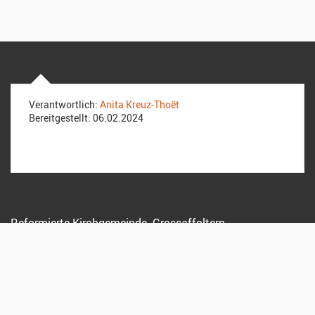
Verantwortlich:
Anita Kreuz-Thoët
Bereitgestellt:
06.02.2024
Reformierte Kirchgemeinde Grossaffoltern
Dorfstrasse 19
3257 Grossaffoltern
Sekretariat:
079 208 18 94
anita.kreuz@kirchenregion-aarberg.ch