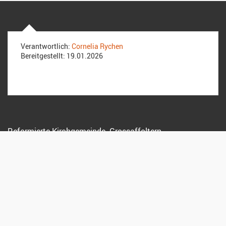
Verantwortlich:
Cornelia Rychen
Bereitgestellt:
19.01.2026
Reformierte Kirchgemeinde Grossaffoltern
Dorfstrasse 19
3257 Grossaffoltern
Sekretariat:
079 208 18 94
anita.kreuz@kirchenregion-aarberg.ch