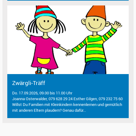
Zwärgli-Träff
Do. 17.09.2026, 09.00 bis 11.00 Uhr
Joanna Osterwalder, 079 628 29 24 Esther Gilgen, 079 232 75 60
Willst Du Familien mit Kleinkindern kennenlernen und gemütlich
mit anderen Eltern plaudern? Genau dafür...