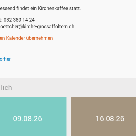
essend findet ein Kirchenkaffee statt.
t:
032 389 14 24
boettcher@kirche-grossaffoltern.ch
nen Kalender übernehmen
orher
lich
09.08.26
16.08.26