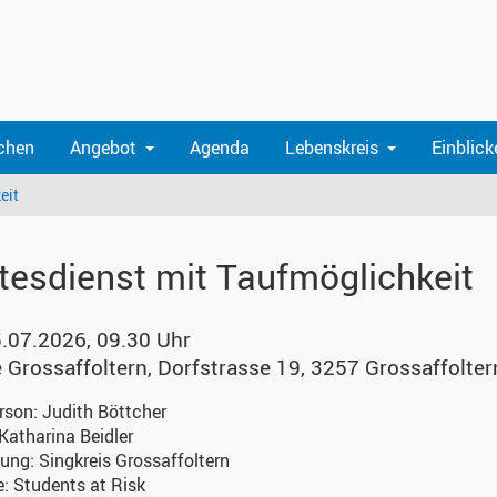
chen
Angebot
Agenda
Lebenskreis
Einblick
eit
tesdienst mit Taufmöglichkeit
5.07.2026, 09.30 Uhr
e Grossaffoltern
,
Dorfstrasse 19, 3257 Grossaffolter
erson:
Judith Böttcher
Katharina Beidler
kung:
Singkreis Grossaffoltern
e:
Students at Risk