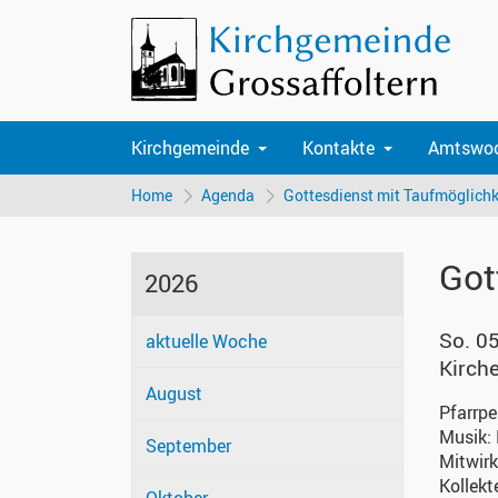
Kirchgemeinde
Kontakte
Amtswo
Home
Agenda
Gottesdienst mit Taufmöglichk
Got
2026
So. 0
aktuelle Woche
Kirch
August
Pfarrp
Musik:
September
Mitwir
Kollekt