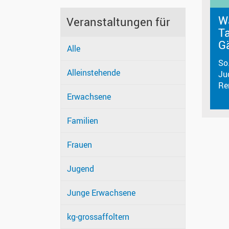
W
Veranstaltungen für
T
G
Alle
So
Alleinstehende
Ju
Re
Erwachsene
Familien
Frauen
Jugend
Junge Erwachsene
kg-grossaffoltern