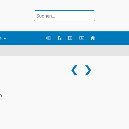
e
6
n